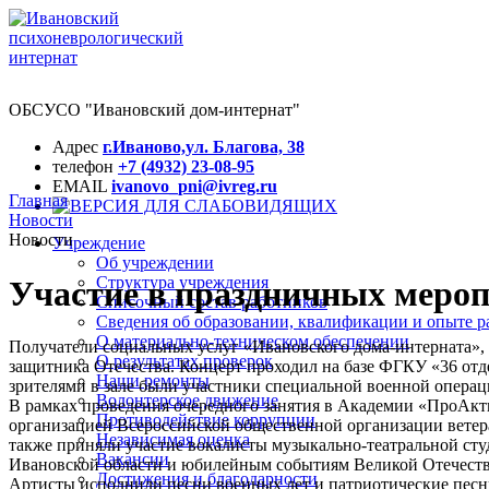
ОБСУСО "Ивановский дом-интернат"
Адрес
г.Иваново,ул. Благова, 38
телефон
+7 (4932) 23-08-95
EMAIL
ivanovo_pni@ivreg.ru
Главная
Новости
Новости
Учреждение
Об учреждении
Структура учреждения
Участие в праздничных меро
Списочный состав работников
Сведения об образовании, квалификации и опыте р
О материально-техническом обеспечении
Получатели социальных услуг «Ивановского дома-интерната», 
О результатах проверок
защитника Отечества. Концерт проходил на базе ФГКУ «36 от
Наши ремонты
зрителями в зале были участники специальной военной операци
Волонтерское движение
В рамках проведения очередного занятия в Академии «ПроАкти
Противодействие коррупции
организацией Всероссийской общественной организации ветера
Независимая оценка
также приняли участие вокалисты музыкально-театральной сту
Вакансии
Ивановской области и юбилейным событиям Великой Отечест
Достижения и благодарности
Артисты исполнили песни военных лет и патриотические пес