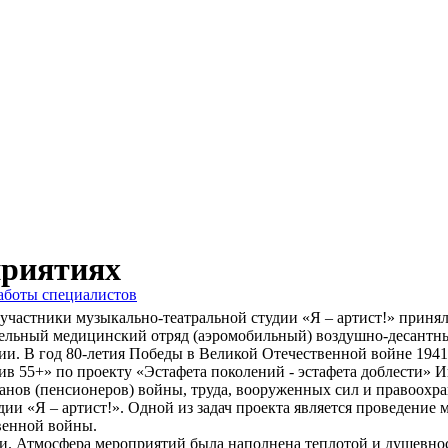
приятиях
аботы специалистов
участники музыкально-театральной студии «Я – артист!» приня
дельный медицинский отряд (аэромобильный) воздушно-десантн
и. В год 80-летия Победы в Великой Отечественной войне 1941 –
в 55+» по проекту «Эстафета поколений - эстафета доблести» 
нов (пенсионеров) войны, труда, вооруженных сил и правоохра
дии «Я – артист!». Одной из задач проекта является проведени
венной войны.
ни. Атмосфера мероприятий была наполнена теплотой и душевн