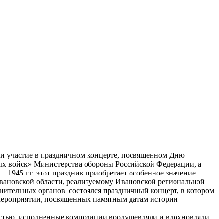
ли участие в праздничном концерте, посвященном Дню
ых войск» Министерства обороны Российской Федерации, а
 1945 г.г. этот праздник приобретает особенное значение.
Ивановской области, реализуемому Ивановской региональной
нительных органов, состоялся праздничный концерт, в котором
е мероприятий, посвященных памятным датам истории
остью, исполненные композиции воодушевляли и вдохновляли