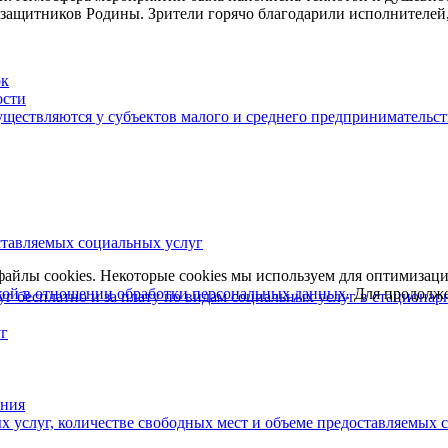
 защитников Родины. Зрители горячо благодарили исполнителей
ок
ости
существляются у субъектов малого и среднего предпринимательст
ставляемых социальных услуг
айлы cookies. Некоторые cookies мы используем для оптимизац
ой в отношении обработки персональных данных
. Для продолж
уг бесплатно и за плату по видам социальных услуг в стациона
уг
ения
 услуг, количестве свободных мест и объеме предоставляемых 