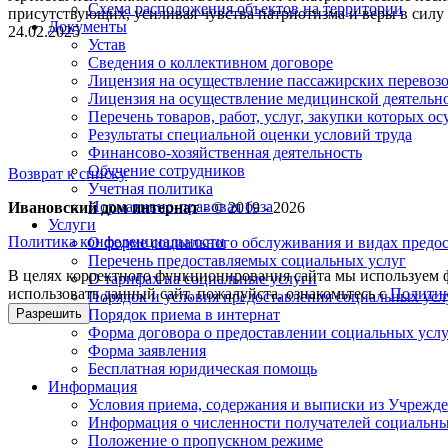
Схема расположения объектов на территории
присутствующих, усиливая чувства патриотизма и веры в силу
Документы
24.02.2025
Устав
Сведения о коллективном договоре
Лицензия на осуществление пассажирских перевоз
Лицензия на осуществление медицинской деятельн
Перечень товаров, работ, услуг, закупки которых о
Результаты специальной оценки условий труда
Финансово-хозяйственная деятельность
Обучение сотрудников
Возврат к списку
Учетная политика
Нормативно-правовая база
Ивановский дом интернат
- © 2019 - 2026
Услуги
Политика конфеденциальности
О форме социального обслуживания и видах предо
Перечень предоставляемых социальных услуг
В целях корректного функционирования сайта мы используем ф
О тарифах на социальные услуги
использовать данный сайт, пожалуйста, ознакомьтесь с
Политик
Порядок и условия предоставления социальных усл
Порядок приема в интернат
Разрешить
Форма договора о предоставлении социальных усл
Форма заявления
Бесплатная юридическая помощь
Информация
Условия приема, содержания и выписки из Учрежд
Информация о численности получателей социальных
Положение о пропускном режиме