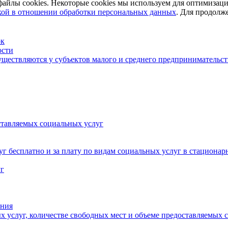
айлы cookies. Некоторые cookies мы используем для оптимизац
ой в отношении обработки персональных данных
. Для продолж
ок
ости
существляются у субъектов малого и среднего предпринимательст
ставляемых социальных услуг
уг бесплатно и за плату по видам социальных услуг в стациона
уг
ения
 услуг, количестве свободных мест и объеме предоставляемых 