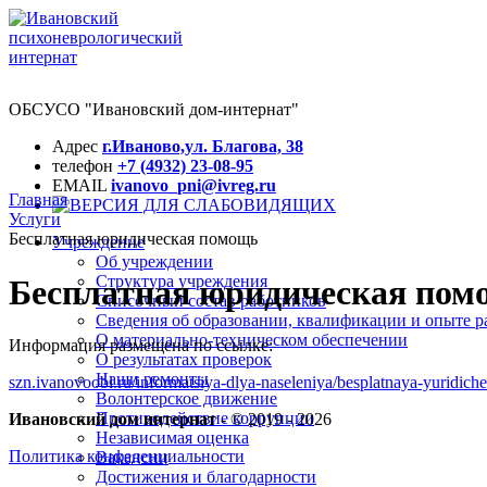
ОБСУСО "Ивановский дом-интернат"
Адрес
г.Иваново,ул. Благова, 38
телефон
+7 (4932) 23-08-95
EMAIL
ivanovo_pni@ivreg.ru
Главная
Услуги
Бесплатная юридическая помощь
Учреждение
Об учреждении
Структура учреждения
Бесплатная юридическая пом
Списочный состав работников
Сведения об образовании, квалификации и опыте р
О материально-техническом обеспечении
Информация размещена по ссылке:
О результатах проверок
Наши ремонты
szn.ivanovoobl.ru/informatsiya-dlya-naseleniya/besplatnaya-yuridic
Волонтерское движение
Противодействие коррупции
Ивановский дом интернат
- © 2019 - 2026
Независимая оценка
Политика конфеденциальности
Вакансии
Достижения и благодарности