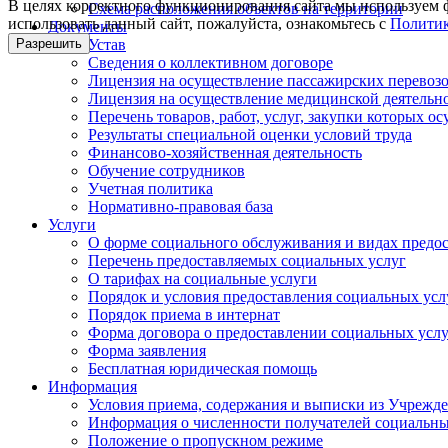
В целях корректного функционирования сайта мы используем ф
Схема расположения объектов на территории
использовать данный сайт, пожалуйста, ознакомьтесь с
Политик
Документы
Устав
Разрешить
Сведения о коллективном договоре
Лицензия на осуществление пассажирских перевоз
Лицензия на осуществление медицинской деятельн
Перечень товаров, работ, услуг, закупки которых о
Результаты специальной оценки условий труда
Финансово-хозяйственная деятельность
Обучение сотрудников
Учетная политика
Нормативно-правовая база
Услуги
О форме социального обслуживания и видах предо
Перечень предоставляемых социальных услуг
О тарифах на социальные услуги
Порядок и условия предоставления социальных усл
Порядок приема в интернат
Форма договора о предоставлении социальных усл
Форма заявления
Бесплатная юридическая помощь
Информация
Условия приема, содержания и выписки из Учрежд
Информация о численности получателей социальных
Положение о пропускном режиме