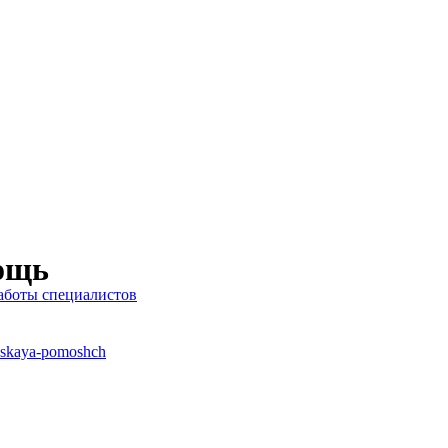
ощь
аботы специалистов
heskaya-pomoshch